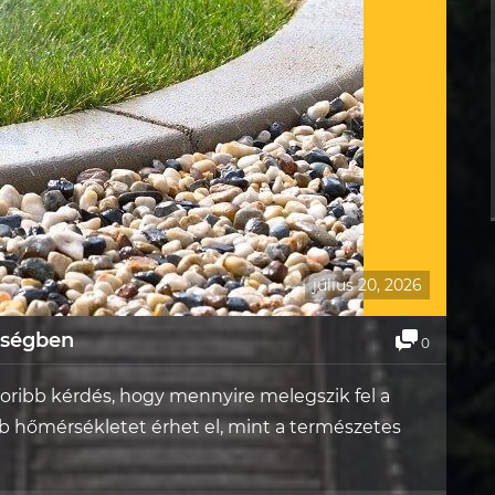
július 20, 2026
őségben
0
oribb kérdés, hogy mennyire melegszik fel a
 hőmérsékletet érhet el, mint a természetes