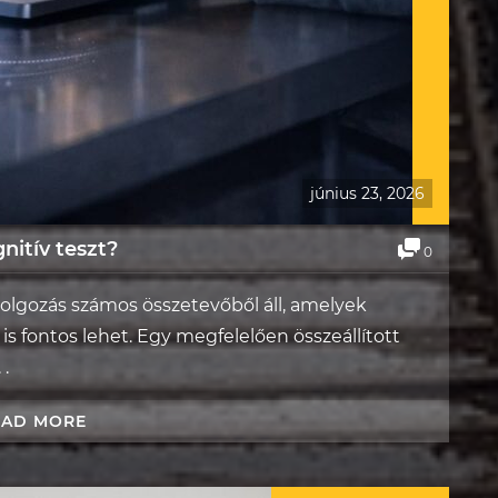
június 23, 2026
nitív teszt?
0
olgozás számos összetevőből áll, amelyek
s fontos lehet. Egy megfelelően összeállított
 .
EAD MORE