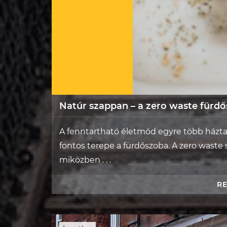
Natúr szappan – a zero waste fürdő
A fenntartható életmód egyre több házta
fontos terepe a fürdőszoba. A zero waste 
miközben . . .
R