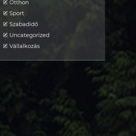
Otthon
Sport
Szabadidő
Uncategorized
Vállalkozás