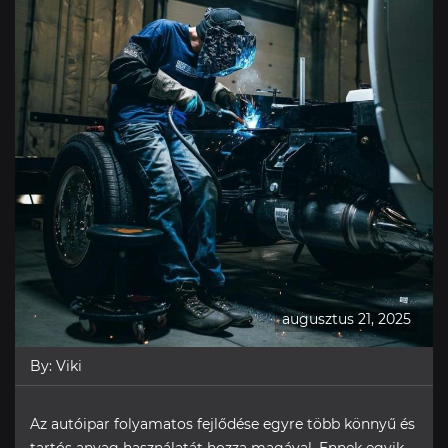
augusztus 21, 2025
By:
Viki
Az autóipar folyamatos fejlődése egyre több könnyű és
tartós anyag használatát hozza magával. Ennek egyik