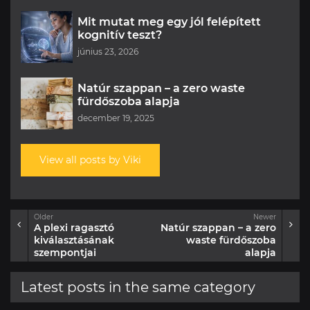
Mit mutat meg egy jól felépített
kognitív teszt?
június 23, 2026
Natúr szappan – a zero waste
fürdőszoba alapja
december 19, 2025
View all posts by Viki
Older
Newer
A plexi ragasztó
Natúr szappan – a zero
kiválasztásának
waste fürdőszoba
szempontjai
alapja
Latest posts in the same category