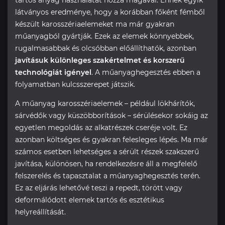
látványos eredménye, hogy a korábban főként fémből
készült karosszériaelemeket ma már gyakran
műanyagból gyártják. Ezek az elemek könnyebbek,
rugalmasabbak és olcsóbban előállíthatók, azonban
javításuk különleges szakértelmet és korszerű
technológiát igényel
. A műanyaghegesztés ebben a
folyamatban kulcsszerepet játszik.
A műanyag karosszériaelemek – például lökhárítók,
sárvédők vagy küszöbborítások – sérülésekor sokáig az
egyetlen megoldás az alkatrészek cseréje volt. Ez
azonban költséges és gyakran felesleges lépés. Ma már
számos esetben lehetséges a sérült részek szakszerű
javítása, különösen, ha rendelkezésre áll a megfelelő
felszerelés és tapasztalat a műanyaghegesztés terén.
Ez az eljárás lehetővé teszi a repedt, törött vagy
deformálódott elemek tartós és esztétikus
helyreállítását.