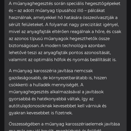
A műanyaghegesztés során speciális hegesztőgépeket
és – az adott műanyag típusához illő – pálcákat
használnak, amelyekkel hő hatására összeolvasztják a
sérült felületeket. A folyamat nagy precizitást igényel,
mivel az anyagfajták eltérően reagálnak a hőre, és csak
az azonos típusú műanyagok hegeszthetők össze
biztonságosan. A modern technológia azonban
lehetővé teszi az anyagfajták pontos azonosítását,
valamint az optimális hőfok és nyomás beállítását is.
A műanyag karosszéria javítása nemcsak
gazdaságosabb, de környezetbarátabb is, hiszen
csökkenti a hulladék mennyiségét. A
műanyaghegesztés alkalmazásával a javítások
gyorsabbá és hatékonyabbá váltak, így az
autótulajdonosoknak kevesebbet kell várniuk és
gyakran kevesebbet is fizetnek.
Összességében a műanyag karosszériaelemek javítása
ma már egy jól bevált, megbízható és fejlődő