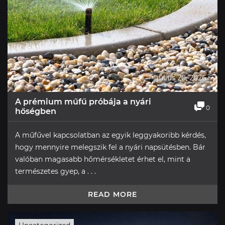
július 20, 2026
A prémium műfű próbája a nyári
0
hőségben
A műfűvel kapcsolatban az egyik leggyakoribb kérdés,
hogy mennyire melegszik fel a nyári napsütésben. Bár
valóban magasabb hőmérsékletet érhet el, mint a
természetes gyep, a . . .
READ MORE