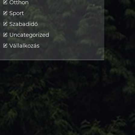
Otthon
Sport
Szabadidő
Uncategorized
Vállalkozás