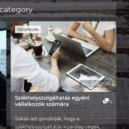
 category
Vállalkozás
április 13, 2025
Székhelyszolgáltatás egyéni
0
vállalkozók számára
Sokan azt gondolják, hogy a
székhelyszolgáltatás kizárólag cégek,