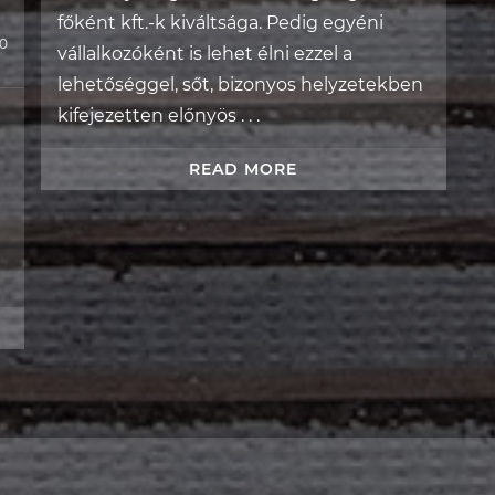
főként kft.-k kiváltsága. Pedig egyéni
0
vállalkozóként is lehet élni ezzel a
lehetőséggel, sőt, bizonyos helyzetekben
kifejezetten előnyös . . .
READ MORE