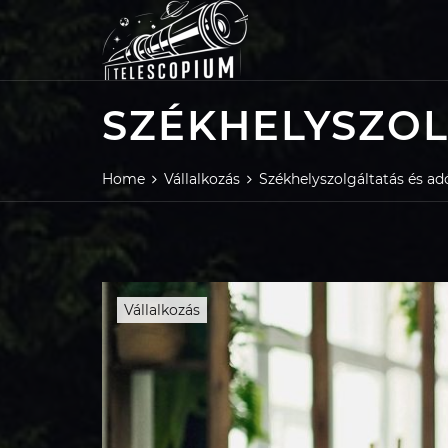
Skip
to
content
SZÉKHELYSZOL
Home
Vállalkozás
Székhelyszolgáltatás és ad
Vállalkozás