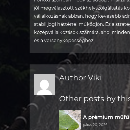
jól megválasztott székhelyszolgáltatás k
vállalkozásnak abban, hogy kevesebb adm
stabil jogi háttérrel működjön. Ez a strat
középvállalkozások számára, ahol minden
és a versenyképességhez.
Author Viki
Other posts by thi
A prémium műfű 
július 20, 2026