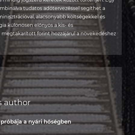
ombinálva tudatos adótervezéssel segíthet a
inisztrációval, alacsonyabb költségekkel és
égia különösen előnyös a kis- és
 megtakarított forint hozzájárul a növekedéshez
s author
próbája a nyári hőségben