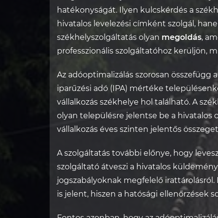
hatékonyságát. Ilyen kulcskérdés a székh
hivatalos levelezési címként szolgál, ha
székhelyszolgáltatás olyan
megoldás
, am
professzionális szolgáltatóhoz kerüljön, 
Az adóoptimalizálás szorosan összefügg a
iparűzési adó (IPA) mértéke településenk
vállalkozás székhelye hol található. A szé
olyan településre jelentse be a hivatalos
vállalkozás éves szinten jelentős összege
A szolgáltatás további előnye, hogy levesz
szolgáltató átveszi a hivatalos küldemény
jogszabályoknak megfelelő irattárolásró
is jelent, hiszen a hatósági ellenőrzések 
Fontos azonban, hogy az adóoptimalizálás