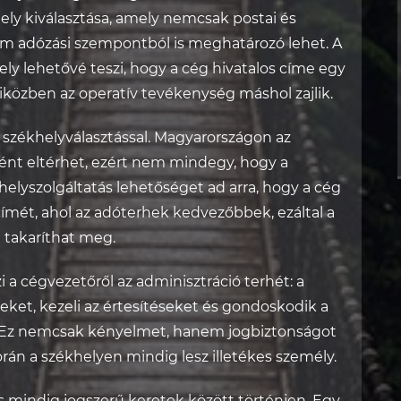
ely kiválasztása, amely nemcsak postai és
nem adózási szempontból is meghatározó lehet. A
ely lehetővé teszi, hogy a cég hivatalos címe egy
miközben az operatív tevékenység máshol zajlik.
 székhelyválasztással. Magyarországon az
ént eltérhet, ezért nem mindegy, hogy a
khelyszolgáltatás lehetőséget ad arra, hogy a cég
 címét, ahol az adóterhek kedvezőbbek, ezáltal a
t takaríthat meg.
i a cégvezetőről az adminisztráció terhét: a
eket, kezeli az értesítéseket és gondoskodik a
l. Ez nemcsak kényelmet, hanem jogbiztonságot
során a székhelyen mindig lesz illetékes személy.
 mindig jogszerű keretek között történjen. Egy