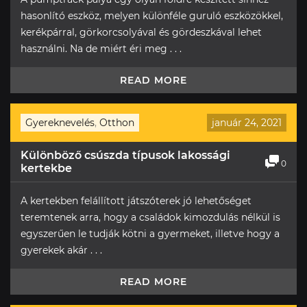
hasonlító eszköz, melyen különféle guruló eszközökkel,
kerékpárral, görkorcsolyával és gördeszkával lehet
használni. Na de miért éri meg . . .
READ MORE
Gyereknevelés
,
Otthon
január 24, 2021
Különböző csúszda típusok lakossági
0
kertekbe
A kertekben felállított játszóterek jó lehetőséget
teremtenek arra, hogy a családok kimozdulás nélkül is
egyszerűen le tudják kötni a gyermeket, illetve hogy a
gyerekek akár . . .
READ MORE