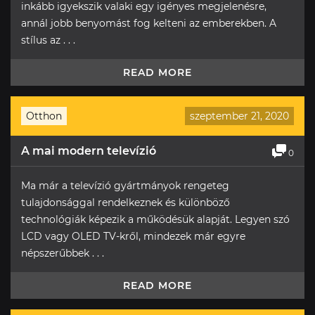
inkább igyekszik valaki egy igényes megjelenésre,
annál jobb benyomást fog kelteni az emberekben. A
stílus az . . .
READ MORE
Otthon
szeptember 21, 2020
A mai modern televízió
0
Ma már a televízió gyártmányok rengeteg
tulajdonsággal rendelkeznek és különböző
technológiák képezik a működésük alapját. Legyen szó
LCD vagy OLED TV-kről, mindezek már egyre
népszerűbbek . . .
READ MORE