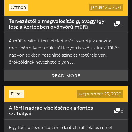
Otthon
január 20, 2021
Tervezéstől a megvalósításig, avagy így
0
lesz a kertedben gyönyörű műfű
A műfüvesített területeket azért szeretjük annyira,
mert bármilyen területről legyen is szó, az igazi fűhöz
nagyon sokban hasonlító színe és textúrája van,
örökzöldnek nevezhető olyan . . .
READ MORE
Divat
szeptember 25, 2020
A férfi nadrág viselésének a fontos
0
szabályai
Egy férfi öltözete sok mindent elárul róla és minél