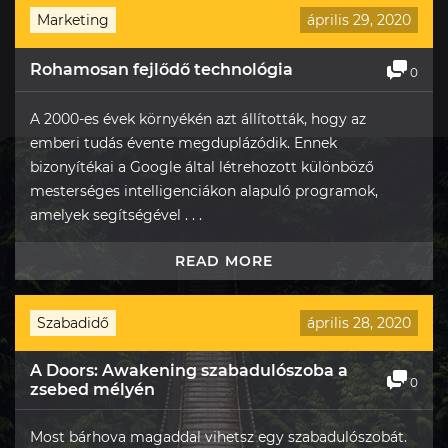
Marketing
április 29, 2020
Rohamosan fejlődő technológia
0
A 2000-es évek környékén azt állították, hogy az
emberi tudás évente megduplázódik. Ennek
bizonyítékai a Google által létrehozott különböző
mesterséges intelligenciákon alapuló programok,
amelyek segítségével . . .
READ MORE
Szabadidő
április 28, 2020
A Doors: Awakening szabadulószoba a
0
zsebed mélyén
Most bárhova magaddal vihetsz egy szabadulószobát.