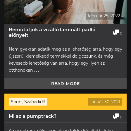
február 25, 2022
Bemutatjuk a vízálló laminált padló
0
előnyeit
Nem gyakran adatik meg az a lehetőség arra, hogy egy
újszerű, kiemelkedő termékkel dolgozzunk, és még
kevesebb lehetőség van arra, hogy egy ilyen az
otthonokan . . .
READ MORE
Sport
,
Szabadidő
január 30, 2021
Mi az a pumptrack?
0
A pumptrack pálya egy olyan földre készített sínhez