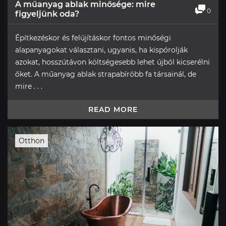
A műanyag ablak minősége: mire
0
figyeljünk oda?
Építkezéskor és felújításkor fontos minőségi
alapanyagokat választani, ugyanis, ha kispórolják
azokat, hosszútávon költségesebb lehet újból kicserélni
őket. A műanyag ablak strapabíróbb fa társainál, de
mire . . .
READ MORE
Otthon