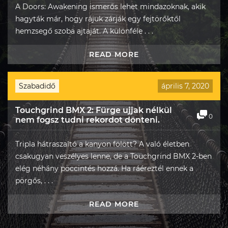
A Doors: Awakening ismerős lehet mindazoknak, akik
hagyták már, hogy rájuk zárják egy fejtörőktől
hemzsegő szoba ajtaját. A különféle . . .
READ MORE
Szabadidő
április 7, 2020
Touchgrind BMX 2: Fürge ujjak nélkül
0
nem fogsz tudni rekordot dönteni.
Tripla hátraszaltó a kanyon fölött? A való életben
csakugyan veszélyes lenne, de a Touchgrind BMX 2-ben
elég néhány pöccintés hozzá. Ha ráéreztél ennek a
pörgős, . . .
READ MORE