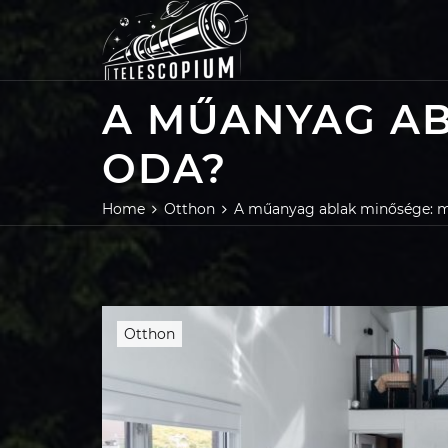
Skip
to
content
A MŰANYAG AB
ODA?
Home
Otthon
A műanyag ablak minősége: mi
Otthon