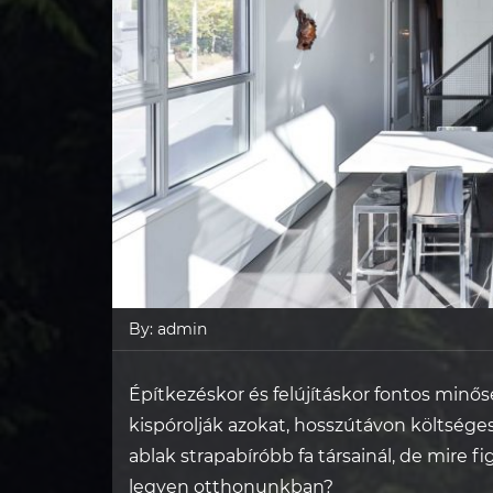
By:
admin
Építkezéskor és felújításkor fontos minős
kispórolják azokat, hosszútávon költsége
ablak strapabíróbb fa társainál, de mire 
legyen
otthonunkban
?