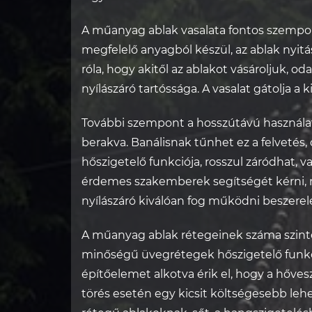
A műanyag ablak vasalata fontos szempo
megfelelő anyagból készül, az ablak nyi
róla, hogy akitől az ablakot vásároljuk, oda
nyílászáró tartóssága. A vasalat gátolja a
További szempont a hosszútávú használa
berakva. Banálisnak tűnhet ez a felvetés,
hőszigetelő funkciója, rosszul záródhat, 
érdemes szakemberek segítségét kérni, me
nyílászáró kiválóan fog működni beszerel
A műanyag ablak rétegeinek száma szinté
minőségű üvegrétegek hőszigetelő funkci
építőelemet alkotva érik el, hogy a hőve
törés esetén egy kicsit költségesebb lehet