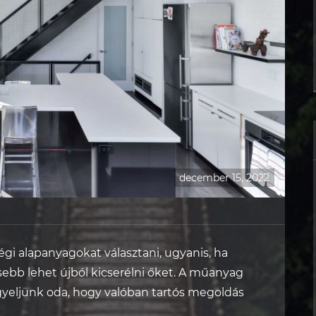
december 15, 2022
égi alapanyagokat választani, ugyanis, ha
sebb lehet újból kicserélni őket. A műanyag
figyeljünk oda, hogy valóban tartós megoldás