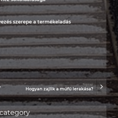
ezés szerepe a termékeladás
Newer
ó
Hogyan zajlik a műfű lerakása?
 category