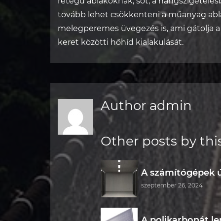
rétegű ablakoknak, sőt, a hangszigetelés
tovább lehet csökkenteni a műanyag abla
melegperemes üvegezés is, ami gátolja a
keret közötti hőhíd kialakulását.
Author admin
Other posts by thi
A számítógépek ú
szeptember 26, 2024
A polikarbonát l