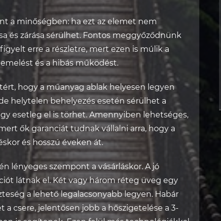
nt a minőségben: ha ezt az elemet nem
tása és zárása sérülhet. Fontos meggyőződnünk
figyelt erre a részletre, mert ezen is múlik a
 kiemelést és a hibás működést.
tért, hogy a műanyag ablak helyesen legyen
 de helytelen behelyezés esetén sérülhet a
vagy esetleg el is törhet. Amennyiben lehetséges,
rt ők garanciát tudnak vállalni arra, hogy a
éskor és hosszú éveken át.
n lényeges szempont a vásárláskor. A jó
ót látnak el. Két vagy három réteg üveg egy
szteség a lehető legalacsonyabb legyen. Habár
 a csere, jelentősen jobb a hőszigetelése a 3-