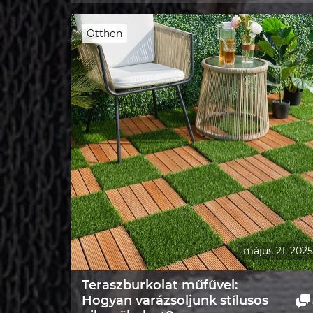
Otthon
május 21, 2025
Teraszburkolat műfűvel:
Hogyan varázsoljunk stílusos