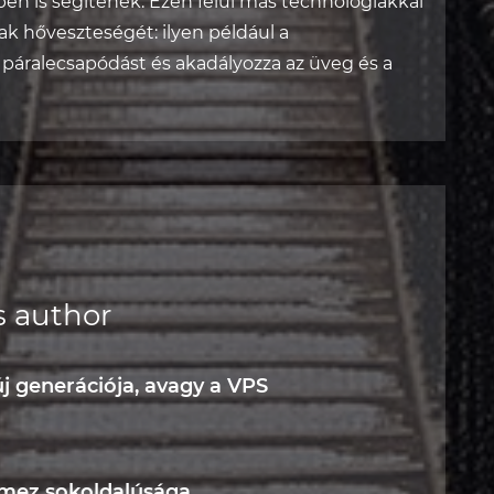
ben is segítenek. Ezen felül más technológiákkal
k hőveszteségét: ilyen például a
 páralecsapódást és akadályozza az üveg és a
s author
j generációja, avagy a VPS
emez sokoldalúsága