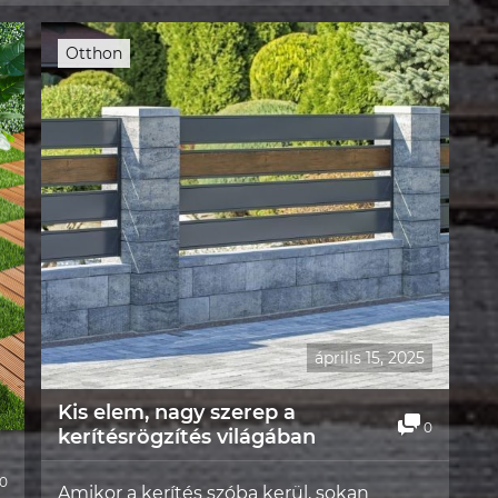
Otthon
április 15, 2025
Kis elem, nagy szerep a
0
kerítésrögzítés világában
0
Amikor a kerítés szóba kerül, sokan