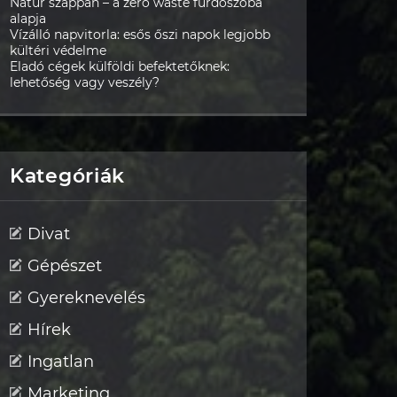
Natúr szappan – a zero waste fürdőszoba
alapja
Vízálló napvitorla: esős őszi napok legjobb
kültéri védelme
Eladó cégek külföldi befektetőknek:
lehetőség vagy veszély?
Kategóriák
Divat
Gépészet
Gyereknevelés
Hírek
Ingatlan
Marketing