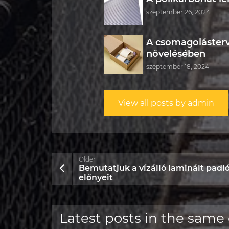
szeptember 26, 2024
A csomagolásterv
növelésében
szeptember 18, 2024
View all posts by admin
Older
Bemutatjuk a vízálló laminált padl
előnyeit
Latest posts in the same