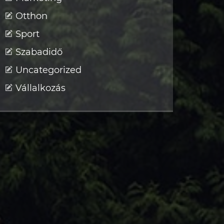
Otthon
Sport
Szabadidő
Uncategorized
Vállalkozás